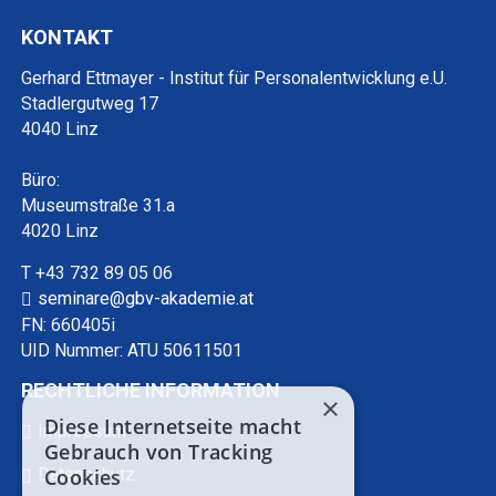
KONTAKT
Gerhard Ettmayer - Institut für Personalentwicklung e.U.
Stadlergutweg 17
4040 Linz
Büro:
Museumstraße 31.a
4020 Linz
T +43 732 89 05 06
seminare@gbv-akademie.at
FN: 660405i
UID Nummer: ATU 50611501
RECHTLICHE INFORMATION
×
Diese Internetseite macht
Impressum
Gebrauch von Tracking
Cookies
Datenschutz