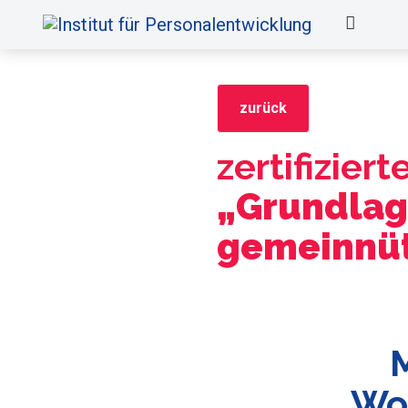
zurück
zertifizier
„Grundlag
gemeinnüt
M
Wo