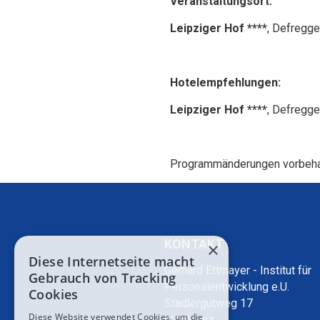
Veranstaltungsort:
Leipziger Hof ****
, Defregge
Hotelempfehlungen:
Leipziger Hof ****
, Defregge
Programmänderungen vorbeha
KONTAKT
×
Diese Internetseite macht
Gerhard Ettmayer - Institut für
Gebrauch von Tracking
Personalentwicklung e.U.
Cookies
Stadlergutweg 17
Diese Website verwendet Cookies, um die
4040 Linz