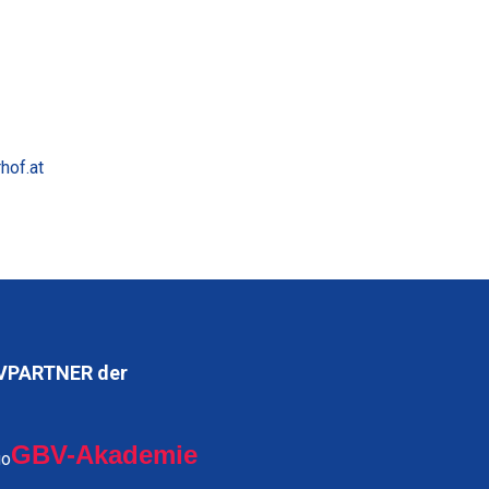
hof.at
VPARTNER der
GBV-Akademie