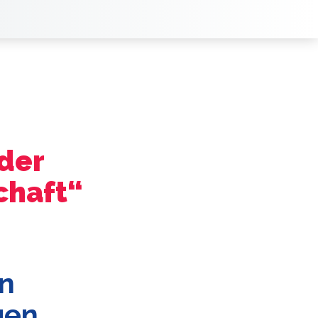
der
chaft“
on
gen