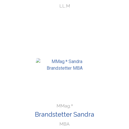
LL.M
MMag.ª
Brandstetter Sandra
MBA