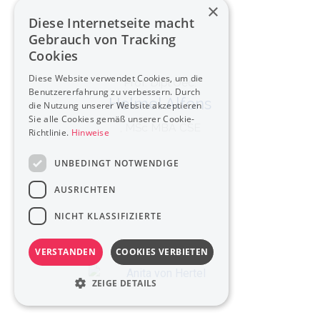
×
Diese Internetseite macht
Gebrauch von Tracking
Cookies
Diese Website verwendet Cookies, um die
Prof. Dipl.Oec.
Benutzererfahrung zu verbessern. Durch
Helmel Alfons
die Nutzung unserer Website akzeptieren
Sie alle Cookies gemäß unserer Cookie-
, MSc MBA CSE
Richtlinie.
Hinweise
UNBEDINGT NOTWENDIGE
AUSRICHTEN
NICHT KLASSIFIZIERTE
VERSTANDEN
COOKIES VERBIETEN
ZEIGE DETAILS