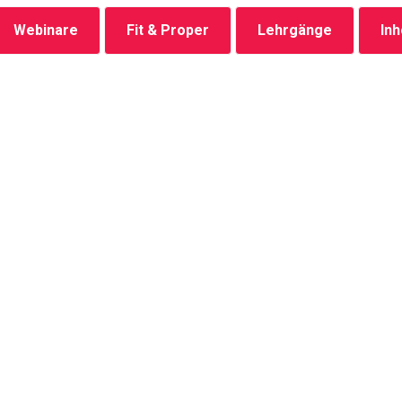
Webinare
Fit & Proper
Lehrgänge
In