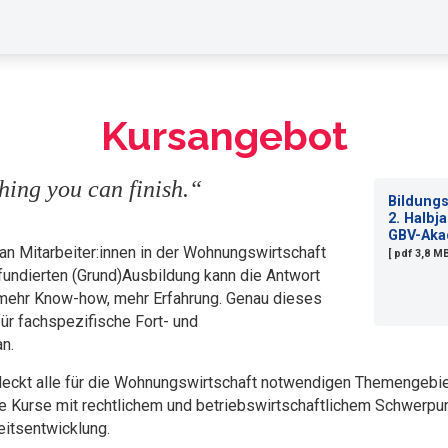
Kursangebot
hing you can finish.“
Bildun
2. Halbj
GBV-Aka
 Mitarbeiter:innen in der Wohnungswirtschaft
[ pdf 3,8 M
fundierten (Grund)Ausbildung kann die Antwort
, mehr Know-how, mehr Erfahrung. Genau dieses
für fachspezifische Fort- und
n.
deckt alle für die Wohnungswirtschaft notwendigen Themengebi
ge Kurse mit rechtlichem und betriebswirtschaftlichem Schwerp
itsentwicklung.