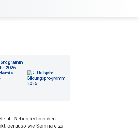
gsprogramm
ahr 2026
demie
B ]
ete ab. Neben technischen
unkt, genauso wie Seminare zu