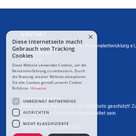
KONTAKT
×
Diese Internetseite macht
Gerhard Ettmayer - Institut für Personalentwicklung e.U
Gebrauch von Tracking
Stadlergutweg 17
Cookies
4040 Linz
Diese Website verwendet Cookies, um die
Benutzererfahrung zu verbessern. Durch
Büro:
die Nutzung unserer Website akzeptieren
Museumstraße 31.a
Sie alle Cookies gemäß unserer Cookie-
4020 Linz
Richtlinie.
Hinweise
T +43 732 89 05 06
UNBEDINGT NOTWENDIGE
Diese E-Mail-Adresse ist vor Spambots geschützt! Z
AUSRICHTEN
Anzeige muss JavaScript eingeschaltet sein.
FN: 660405i
NICHT KLASSIFIZIERTE
UID Nummer: ATU 50611501