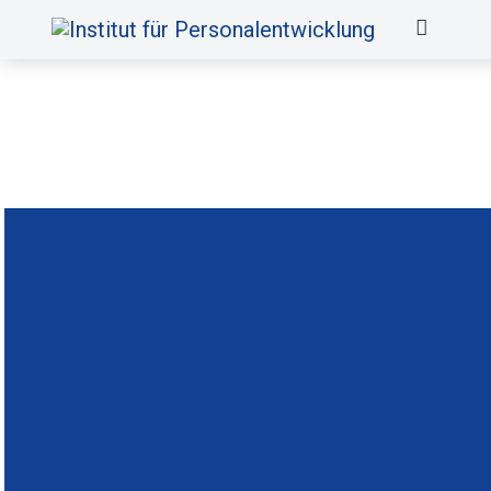
2012: Das Institut für Personalentw
Wohnungswirtschaft an.
2024: über 10 Jahre später ist das 
Zertifikatslehrgängen, Seminaren u
und trägt dadurch neben der Wissen