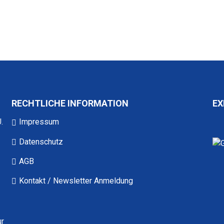
eige muss JavaScript eingeschaltet sein.
RECHTLICHE INFORMATION
EX
.
Impressum
Datenschutz
AGB
Kontakt / Newsletter Anmeldung
ur