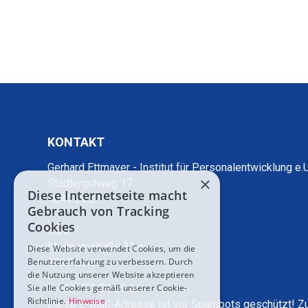
T +43 732 89 05 06
Diese E-Mail-Adresse ist vor Spambots geschützt! Zur Anz
Vita
KONTAKT
Gerhard Ettmayer - Institut für Personalentwicklung e.U
×
Stadlergutweg 17
Diese Internetseite macht
4040 Linz
Gebrauch von Tracking
Cookies
Büro:
Museumstraße 31.a
Diese Website verwendet Cookies, um die
Benutzererfahrung zu verbessern. Durch
4020 Linz
die Nutzung unserer Website akzeptieren
Sie alle Cookies gemäß unserer Cookie-
T +43 732 89 05 06
Richtlinie.
Hinweise
Diese E-Mail-Adresse ist vor Spambots geschützt! Z