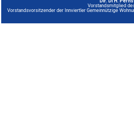
Dir. DI H. Pern
Vorstandsmitglied de
Vorstandsvorsitzender der Innviertler Gemeinnützige Wohnu