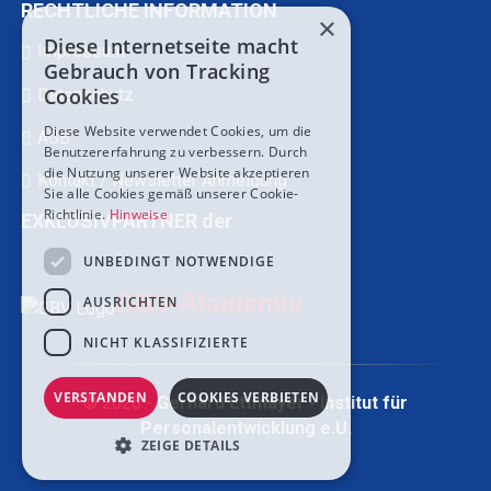
RECHTLICHE INFORMATION
×
Diese Internetseite macht
Impressum
Gebrauch von Tracking
Cookies
Datenschutz
Diese Website verwendet Cookies, um die
AGB
Benutzererfahrung zu verbessern. Durch
die Nutzung unserer Website akzeptieren
Kontakt / Newsletter Anmeldung
Sie alle Cookies gemäß unserer Cookie-
Richtlinie.
Hinweise
EXKLUSIVPARTNER der
UNBEDINGT NOTWENDIGE
GBV-Akademie
AUSRICHTEN
NICHT KLASSIFIZIERTE
VERSTANDEN
COOKIES VERBIETEN
© 2026 -
Gerhard Ettmayer - Institut für
Personalentwicklung e.U.
ZEIGE DETAILS