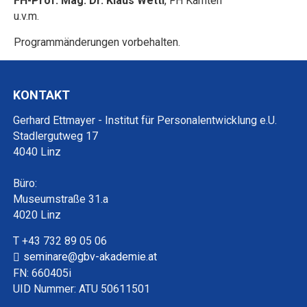
FH-Prof. Mag. Dr. Klaus Wettl
, FH Kärnten
u.v.m.
Programmänderungen vorbehalten.
KONTAKT
Gerhard Ettmayer - Institut für Personalentwicklung e.U.
Stadlergutweg 17
4040 Linz
Büro:
Museumstraße 31.a
4020 Linz
T +43 732 89 05 06
seminare@gbv-akademie.at
FN: 660405i
UID Nummer: ATU 50611501