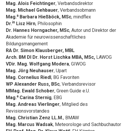
Mag. Alois Feichtinger
, Verbandsdirektor
Mag. Michael Gehbauer
, Verbandsobmann
a
Mag.
Barbara Hießböck, MSc
, mindflex
in
Dr.
Lisz Hirn
, Philosophin
Dr. Hannes Horngacher, MSc
, Autor und Direktor der
Akademie für neurowissenschaftliches
Bildungsmangement
RA Dr. Simon Klausberger, MBL
Arch. BM DI Dr. Horst Lischka MBA, MSc,
LAWOG
VDir. Mag. Wolfgang Modera
, GIWOG
Mag. Jörg Neuhauser
, Upart
Mag. Cornelius Riedl
, BG Favoriten
WP Alexander Russ, BSc
, Verbandsrevisor
MMag. Ewald Schober
, Green Guide e.U.
a
Mag.
Carina Sternig
, EBG
Mag. Andreas Vierlinger
, Mitglied des
Revisionsvorstandes
Mag. Christian Zenz LL.M.
, BMAW
Mag. Marcus Wadsak
, Meteorologe und Sachbuchautor