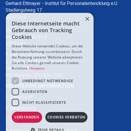
Gerhard Ettmayer - Institut für Personalentwicklung e.U.
Stadlergutweg 17
4040 Linz
×
Diese Internetseite macht
Gebrauch von Tracking
Büro:
Cookies
Museumstraße 31.a
4020 Linz
Diese Website verwendet Cookies, um die
Benutzererfahrung zu verbessern. Durch
T +43 732 89 05 06
die Nutzung unserer Website akzeptieren
seminare@gbv-akademie.at
Sie alle Cookies gemäß unserer Cookie-
Richtlinie.
Hinweise
FN: 660405i
UID Nummer: ATU 50611501
UNBEDINGT NOTWENDIGE
RECHTLICHE INFORMATION
AUSRICHTEN
Impressum
NICHT KLASSIFIZIERTE
Datenschutz
VERSTANDEN
COOKIES VERBIETEN
AGB
ZEIGE DETAILS