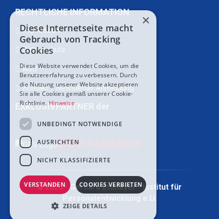
RECHTLICHE INFORMATION
×
Diese Internetseite macht
Impressum
Gebrauch von Tracking
Cookies
Datenschutz
Diese Website verwendet Cookies, um die
AGB
Benutzererfahrung zu verbessern. Durch
die Nutzung unserer Website akzeptieren
Kontakt / Newsletter Anmeldung
Sie alle Cookies gemäß unserer Cookie-
Richtlinie.
Hinweise
EXKLUSIVPARTNER der
UNBEDINGT NOTWENDIGE
GBV-Akademie
AUSRICHTEN
NICHT KLASSIFIZIERTE
VERSTANDEN
COOKIES VERBIETEN
© 2026 -
Gerhard Ettmayer - Institut für
Personalentwicklung e.U.
ZEIGE DETAILS