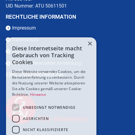
UID Nummer: ATU 50611501
RECHTLICHE INFORMATION
Impressum
Datenschutz
×
Diese Internetseite macht
AGB
Gebrauch von Tracking
Cookies
Kontakt / Newsletter Anmeldung
Diese Website verwendet Cookies, um die
EXKLUSIVPARTNER der
Benutzererfahrung zu verbessern. Durch
die Nutzung unserer Website akzeptieren
Sie alle Cookies gemäß unserer Cookie-
Richtlinie.
Hinweise
UNBEDINGT NOTWENDIGE
GBV-Akademie
AUSRICHTEN
NICHT KLASSIFIZIERTE