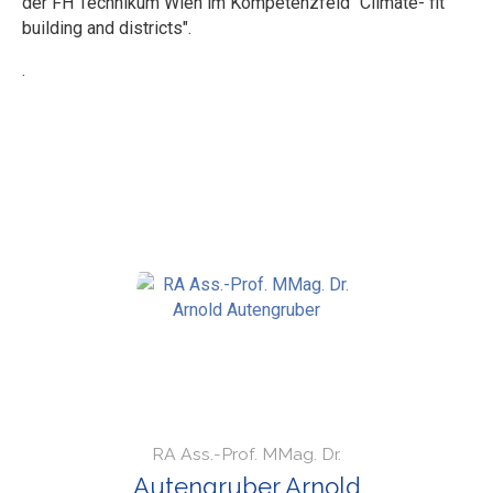
der FH Technikum Wien im Kompetenzfeld "Climate- fit
building and districts".
.
RA Ass.-Prof. MMag. Dr.
Autengruber Arnold