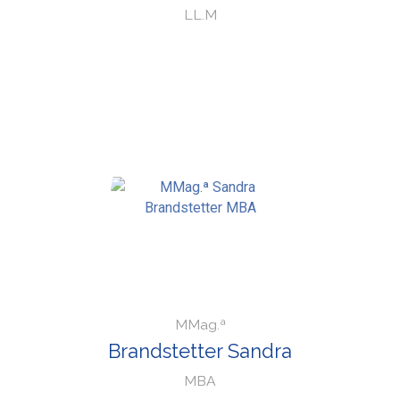
LL.M
MMag.ª
Brandstetter Sandra
MBA