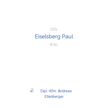
DDr.
Eiselsberg Paul
B.Sc.