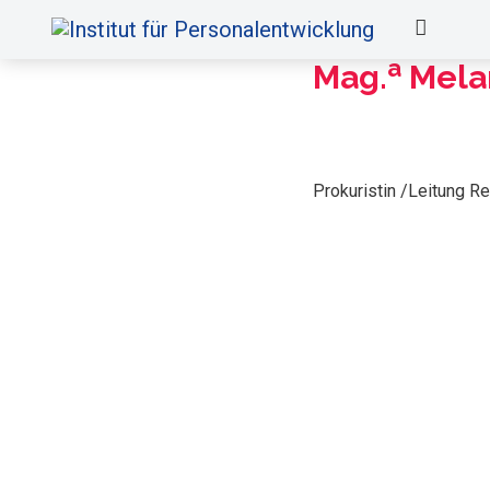
a
Mag.
Melan
Prokuristin /Leitung 