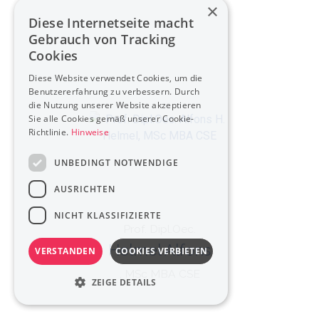
×
Diese Internetseite macht
Gebrauch von Tracking
Cookies
Diese Website verwendet Cookies, um die
Benutzererfahrung zu verbessern. Durch
die Nutzung unserer Website akzeptieren
Sie alle Cookies gemäß unserer Cookie-
Richtlinie.
Hinweise
UNBEDINGT NOTWENDIGE
AUSRICHTEN
NICHT KLASSIFIZIERTE
Prof. Dipl.Oec.
Helmel Alfons
VERSTANDEN
COOKIES VERBIETEN
, MSc MBA CSE
ZEIGE DETAILS