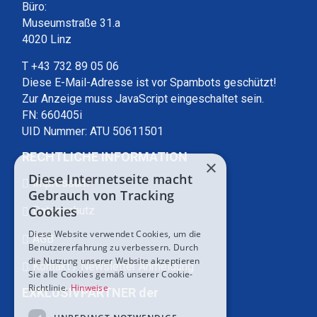
Büro:
Museumstraße 31.a
4020 Linz
T +43 732 89 05 06
Diese E-Mail-Adresse ist vor Spambots geschützt!
Zur Anzeige muss JavaScript eingeschaltet sein.
FN: 660405i
UID Nummer: ATU 50611501
RECHTLICHE INFORMATION
×
Diese Internetseite macht
Impressum
Gebrauch von Tracking
Cookies
Datenschutz
Diese Website verwendet Cookies, um die
AGB
Benutzererfahrung zu verbessern. Durch
die Nutzung unserer Website akzeptieren
Kontakt / Newsletter Anmeldung
Sie alle Cookies gemäß unserer Cookie-
Richtlinie.
Hinweise
EXKLUSIVPARTNER der