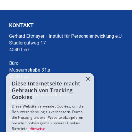
KONTAKT
Gerhard Ettmayer - Institut für Personalentwicklung e.U.
Stadlergutweg 17
4040 Linz
Büro:
Museumstraße 31.a
×
4020 Linz
Diese Internetseite macht
T +43 732 89 05 06
Gebrauch von Tracking
seminare@gbv-akademie.at
Cookies
FN: 660405i
Diese Website verwendet Cookies, um die
UID Nummer: ATU 50611501
Benutzererfahrung zu verbessern. Durch
die Nutzung unserer Website akzeptieren
RECHTLICHE INFORMATION
Sie alle Cookies gemäß unserer Cookie-
Richtlinie.
Hinweise
Impressum