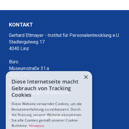
KONTAKT
Gerhard Ettmayer - Institut für Personalentwicklung e.U.
Stadlergutweg 17
4040 Linz
Büro:
Museumstraße 31.a
×
4020 Linz
Diese Internetseite macht
T +43 732 89 05 06
Gebrauch von Tracking
seminare@gbv-akademie.at
Cookies
FN: 660405i
Diese Website verwendet Cookies, um die
UID Nummer: ATU 50611501
Benutzererfahrung zu verbessern. Durch
die Nutzung unserer Website akzeptieren
RECHTLICHE INFORMATION
Sie alle Cookies gemäß unserer Cookie-
Richtlinie.
Hinweise
Impressum