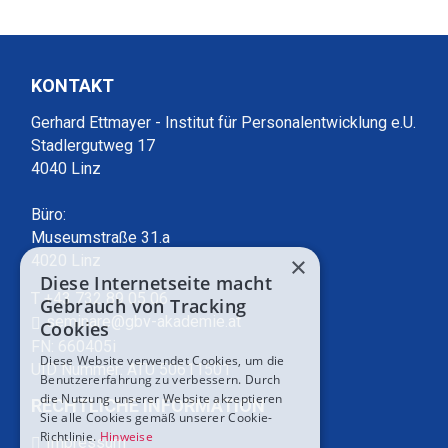
KONTAKT
Gerhard Ettmayer - Institut für Personalentwicklung e.U.
Stadlergutweg 17
4040 Linz
Büro:
Museumstraße 31.a
×
4020 Linz
Diese Internetseite macht
T +43 732 89 05 06
Gebrauch von Tracking
seminare@gbv-akademie.at
Cookies
FN: 660405i
Diese Website verwendet Cookies, um die
UID Nummer: ATU 50611501
Benutzererfahrung zu verbessern. Durch
die Nutzung unserer Website akzeptieren
RECHTLICHE INFORMATION
Sie alle Cookies gemäß unserer Cookie-
Richtlinie.
Hinweise
Impressum