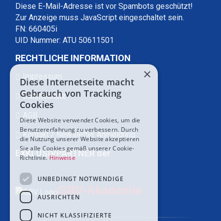
Diese E-Mail-Adresse ist vor Spambots geschützt!
Zur Anzeige muss JavaScript eingeschaltet sein.
FN: 660405i
UID Nummer: ATU 50611501
RECHTLICHE INFORMATION
×
Impressum
Diese Internetseite macht
Gebrauch von Tracking
Datenschutz
Cookies
AGB
Diese Website verwendet Cookies, um die
Benutzererfahrung zu verbessern. Durch
Kontakt / Newsletter Anmeldung
die Nutzung unserer Website akzeptieren
Sie alle Cookies gemäß unserer Cookie-
EXKLUSIVPARTNER der
Richtlinie.
Hinweise
UNBEDINGT NOTWENDIGE
GBV-Akademie
AUSRICHTEN
NICHT KLASSIFIZIERTE