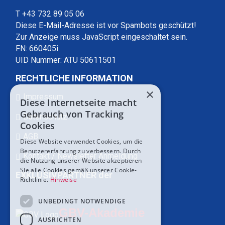
T +43 732 89 05 06
Diese E-Mail-Adresse ist vor Spambots geschützt!
Zur Anzeige muss JavaScript eingeschaltet sein.
FN: 660405i
UID Nummer: ATU 50611501
RECHTLICHE INFORMATION
×
Impressum
Diese Internetseite macht
Gebrauch von Tracking
Datenschutz
Cookies
AGB
Diese Website verwendet Cookies, um die
Benutzererfahrung zu verbessern. Durch
Kontakt / Newsletter Anmeldung
die Nutzung unserer Website akzeptieren
Sie alle Cookies gemäß unserer Cookie-
EXKLUSIVPARTNER der
Richtlinie.
Hinweise
UNBEDINGT NOTWENDIGE
GBV-Akademie
AUSRICHTEN