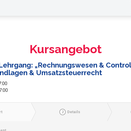
Kursangebot
V-Lehrgang: „Rechnungswesen & Controll
rundlagen & Umsatzsteuerrecht
7:00
7:00
rt
2
Details
ent