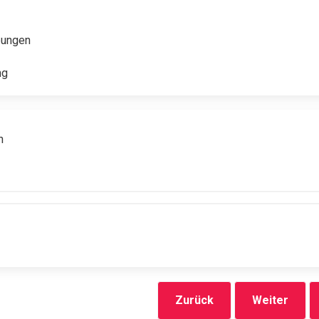
bungen
ng
n
Zurück
Weiter