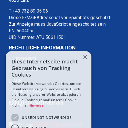
4020 Linz
T +43 732 89 05 06
Diese E-Mail-Adresse ist vor Spambots geschützt!
Zur Anzeige muss JavaScript eingeschaltet sein.
FN: 660405i
UID Nummer: ATU 50611501
RECHTLICHE INFORMATION
×
Impressum
Diese Internetseite macht
Gebrauch von Tracking
Datenschutz
Cookies
AGB
Diese Website verwendet Cookies, um die
Benutzererfahrung zu verbessern. Durch
Kontakt / Newsletter Anmeldung
die Nutzung unserer Website akzeptieren
Sie alle Cookies gemäß unserer Cookie-
EXKLUSIVPARTNER der
Richtlinie.
Hinweise
UNBEDINGT NOTWENDIGE
GBV-Akademie