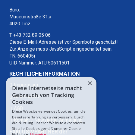
Büro:
Museumstraße 31.a
4020 Linz
T +43 732 89 05 06
Diese E-Mail-Adresse ist vor Spambots geschützt!
Zur Anzeige muss JavaScript eingeschaltet sein.
FN: 660405i
UID Nummer: ATU 50611501
RECHTLICHE INFORMATION
×
Impressum
Diese Internetseite macht
Gebrauch von Tracking
Datenschutz
Cookies
AGB
Diese Website verwendet Cookies, um die
Benutzererfahrung zu verbessern. Durch
Kontakt / Newsletter Anmeldung
die Nutzung unserer Website akzeptieren
Sie alle Cookies gemäß unserer Cookie-
EXKLUSIVPARTNER der
Richtlinie.
Hinweise