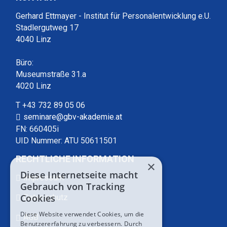
Gerhard Ettmayer - Institut für Personalentwicklung e.U.
Stadlergutweg 17
4040 Linz
Büro:
Museumstraße 31.a
4020 Linz
T +43 732 89 05 06
seminare@gbv-akademie.at
FN: 660405i
UID Nummer: ATU 50611501
RECHTLICHE INFORMATION
×
Diese Internetseite macht
Impressum
Gebrauch von Tracking
Cookies
Datenschutz
Diese Website verwendet Cookies, um die
AGB
Benutzererfahrung zu verbessern. Durch