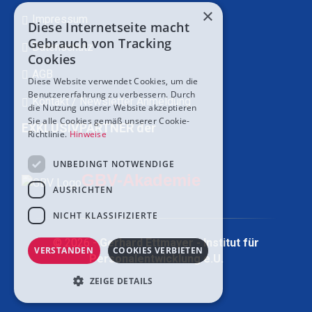
×
Impressum
Diese Internetseite macht
Gebrauch von Tracking
Datenschutz
Cookies
AGB
Diese Website verwendet Cookies, um die
Benutzererfahrung zu verbessern. Durch
Kontakt / Newsletter Anmeldung
die Nutzung unserer Website akzeptieren
Sie alle Cookies gemäß unserer Cookie-
EXKLUSIVPARTNER der
Richtlinie.
Hinweise
UNBEDINGT NOTWENDIGE
GBV-Akademie
AUSRICHTEN
NICHT KLASSIFIZIERTE
© 2026 -
Gerhard Ettmayer - Institut für
VERSTANDEN
COOKIES VERBIETEN
Personalentwicklung e.U.
ZEIGE DETAILS