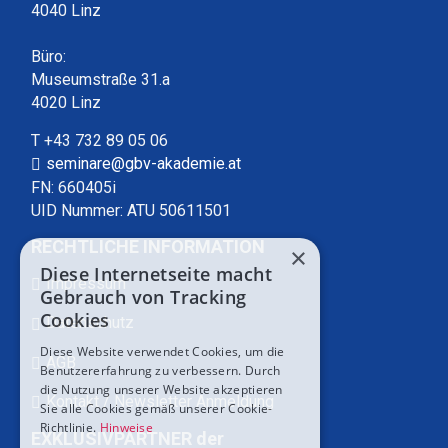
4040 Linz
Büro:
Museumstraße 31.a
4020 Linz
T +43 732 89 05 06
seminare@gbv-akademie.at
FN: 660405i
UID Nummer: ATU 50611501
RECHTLICHE INFORMATION
×
Diese Internetseite macht
Impressum
Gebrauch von Tracking
Cookies
Datenschutz
Diese Website verwendet Cookies, um die
AGB
Benutzererfahrung zu verbessern. Durch
die Nutzung unserer Website akzeptieren
Kontakt / Newsletter Anmeldung
Sie alle Cookies gemäß unserer Cookie-
Richtlinie.
Hinweise
EXKLUSIVPARTNER der