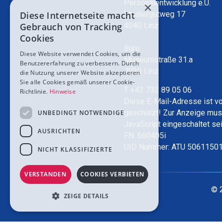
Personalentwicklung e.U.
×
Diese Internetseite macht
Stadlergutweg 17
Gebrauch von Tracking
4040 Linz
Cookies
Büro:
Diese Website verwendet Cookies, um die
Museumstraße 31.a
Benutzererfahrung zu verbessern. Durch
4020 Linz
die Nutzung unserer Website akzeptieren
Sie alle Cookies gemäß unserer Cookie-
T +43 732 89 05 06
Richtlinie.
Hinweise
Diese E-Mail-Adresse ist v
geschützt! Zur Anzeige mu
UNBEDINGT NOTWENDIGE
JavaScript eingeschaltet sei
AUSRICHTEN
FN: 660405i
UID Nummer: ATU 5061150
NICHT KLASSIFIZIERTE
VERSTANDEN
COOKIES VERBIETEN
© 
ZEIGE DETAILS