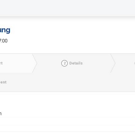
ung
7:00
rt
2
Details
ent
n