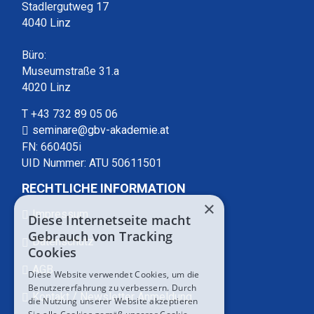
Stadlergutweg 17
4040 Linz
Büro:
Museumstraße 31.a
4020 Linz
T +43 732 89 05 06
seminare@gbv-akademie.at
FN: 660405i
UID Nummer: ATU 50611501
RECHTLICHE INFORMATION
×
Impressum
Diese Internetseite macht
Gebrauch von Tracking
Datenschutz
Cookies
AGB
Diese Website verwendet Cookies, um die
Benutzererfahrung zu verbessern. Durch
Kontakt / Newsletter Anmeldung
die Nutzung unserer Website akzeptieren