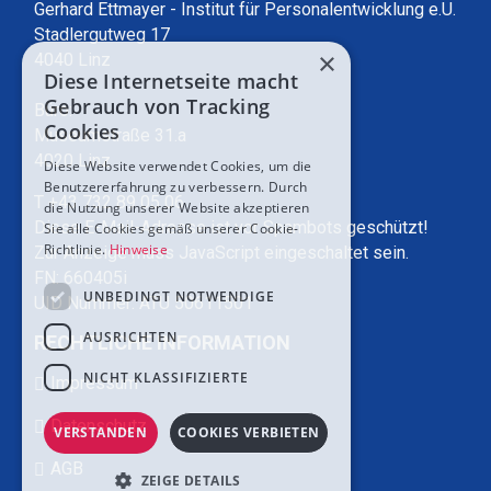
Gerhard Ettmayer - Institut für Personalentwicklung e.U.
Stadlergutweg 17
×
4040 Linz
Diese Internetseite macht
Gebrauch von Tracking
Büro:
Cookies
Museumstraße 31.a
4020 Linz
Diese Website verwendet Cookies, um die
Benutzererfahrung zu verbessern. Durch
T +43 732 89 05 06
die Nutzung unserer Website akzeptieren
Diese E-Mail-Adresse ist vor Spambots geschützt!
Sie alle Cookies gemäß unserer Cookie-
Richtlinie.
Hinweise
Zur Anzeige muss JavaScript eingeschaltet sein.
FN: 660405i
UNBEDINGT NOTWENDIGE
UID Nummer: ATU 50611501
AUSRICHTEN
RECHTLICHE INFORMATION
NICHT KLASSIFIZIERTE
Impressum
Datenschutz
VERSTANDEN
COOKIES VERBIETEN
AGB
ZEIGE DETAILS