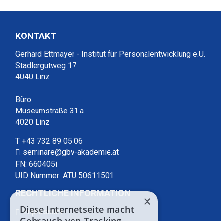
KONTAKT
Gerhard Ettmayer - Institut für Personalentwicklung e.U.
Stadlergutweg 17
4040 Linz
Büro:
Museumstraße 31.a
4020 Linz
T +43 732 89 05 06
seminare@gbv-akademie.at
FN: 660405i
UID Nummer: ATU 50611501
RECHTLICHE INFORMATION
×
Diese Internetseite macht
Impressum
Gebrauch von Tracking