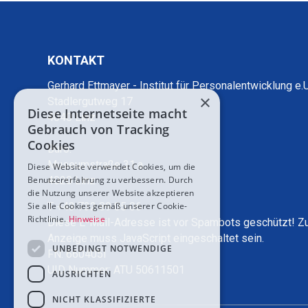
KONTAKT
Gerhard Ettmayer - Institut für Personalentwicklung e.U
×
Stadlergutweg 17
Diese Internetseite macht
4040 Linz
Gebrauch von Tracking
Cookies
Büro:
Museumstraße 31.a
Diese Website verwendet Cookies, um die
Benutzererfahrung zu verbessern. Durch
4020 Linz
die Nutzung unserer Website akzeptieren
Sie alle Cookies gemäß unserer Cookie-
T +43 732 89 05 06
Richtlinie.
Hinweise
Diese E-Mail-Adresse ist vor Spambots geschützt! Z
Anzeige muss JavaScript eingeschaltet sein.
UNBEDINGT NOTWENDIGE
FN: 660405i
UID Nummer: ATU 50611501
AUSRICHTEN
NICHT KLASSIFIZIERTE