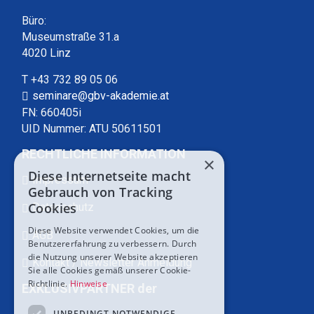
Büro:
Museumstraße 31.a
4020 Linz
T +43 732 89 05 06
seminare@gbv-akademie.at
FN: 660405i
UID Nummer: ATU 50611501
RECHTLICHE INFORMATION
×
Diese Internetseite macht
Impressum
Gebrauch von Tracking
Cookies
Datenschutz
Diese Website verwendet Cookies, um die
AGB
Benutzererfahrung zu verbessern. Durch
die Nutzung unserer Website akzeptieren
Kontakt / Newsletter Anmeldung
Sie alle Cookies gemäß unserer Cookie-
Richtlinie.
Hinweise
EXKLUSIVPARTNER der
UNBEDINGT NOTWENDIGE