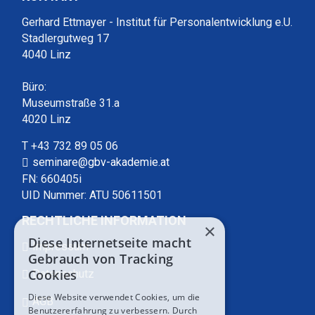
Gerhard Ettmayer - Institut für Personalentwicklung e.U.
Stadlergutweg 17
4040 Linz
Büro:
Museumstraße 31.a
4020 Linz
T +43 732 89 05 06
seminare@gbv-akademie.at
FN: 660405i
UID Nummer: ATU 50611501
RECHTLICHE INFORMATION
×
Diese Internetseite macht
Impressum
Gebrauch von Tracking
Cookies
Datenschutz
Diese Website verwendet Cookies, um die
AGB
Benutzererfahrung zu verbessern. Durch