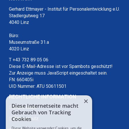
Gerhard Ettmayer - Institut für Personalentwicklung e.U.
Stadlergutweg 17
4040 Linz
Büro:
Museumstraße 31.a
4020 Linz
T +43 732 89 05 06
Diese E-Mail-Adresse ist vor Spambots geschützt!
Zur Anzeige muss JavaScript eingeschaltet sein.
FN: 660405i
UID Nummer: ATU 50611501
RECHTLICHE INFORMATION
×
Diese Internetseite macht
Impressum
Gebrauch von Tracking
Cookies
Datenschutz
Diese Website verwendet Cookies, um die