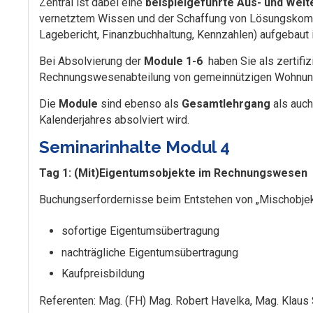
Zentral ist dabei eine
beispielgeführte Aus- und Weit
vernetztem Wissen und der Schaffung von Lösungskomp
Lagebericht, Finanzbuchhaltung, Kennzahlen) aufgebaut i
Bei Absolvierung der
Module 1-6
haben Sie als zertifizi
Rechnungswesenabteilung von gemeinnützigen Wohnung
Die
Module
sind ebenso als
Gesamtlehrgang
als auch
Kalenderjahres absolviert wird.
Seminarinhalte Modul 4
Tag 1: (Mit)Eigentumsobjekte im Rechnungswesen
Buchungserfordernisse beim Entstehen von „Mischobjek
sofortige Eigentumsübertragung
nachträgliche Eigentumsübertragung
Kaufpreisbildung
Referenten: Mag. (FH) Mag. Robert Havelka, Mag. Klaus