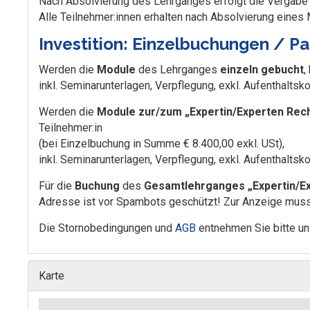
Nach Absolvierung des Lehrganges erfolgt die Vergab
Alle Teilnehmer:innen erhalten nach Absolvierung eine
Investition: Einzelbuchungen / 
Werden die
Module
des Lehrganges
einzeln gebucht
,
inkl. Seminarunterlagen, Verpflegung, exkl. Aufenthaltsko
Werden die
Module zur/zum „Expertin/Experten Rec
Teilnehmer:in
(bei Einzelbuchung in Summe € 8.400,00 exkl. USt),
inkl. Seminarunterlagen, Verpflegung, exkl. Aufenthaltsko
Für die
Buchung
des
Gesamtlehrganges
„Expertin/E
Adresse ist vor Spambots geschützt! Zur Anzeige muss 
Die Stornobedingungen und
AGB
entnehmen Sie bitte u
Karte