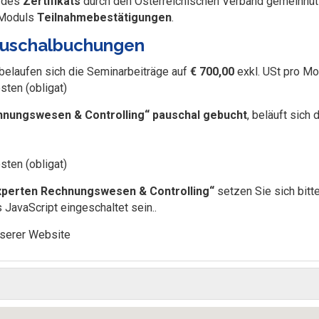
e des
Zertifikats
durch den Österreichischen Verband gemeinnüt
s Moduls
Teilnahmebestätigungen
.
Pauschalbuchungen
 belaufen sich die Seminarbeiträge auf
€ 700,00
exkl. USt pro Mo
sten (obligat)
hnungswesen & Controlling“ pauschal gebucht
, beläuft sich
sten (obligat)
xperten Rechnungswesen & Controlling“
setzen Sie sich bitte
JavaScript eingeschaltet sein.
.
nserer Website