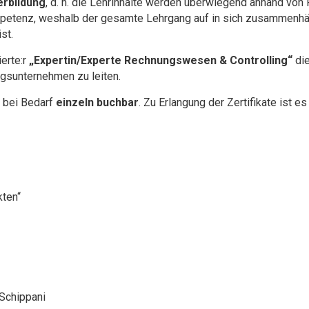
erbildung
, d. h. die Lehrinhalte werden überwiegend anhand von P
etenz, weshalb der gesamte Lehrgang auf in sich zusammenhä
st.
erte:r
„Expertin/Experte
Rechnungswesen & Controlling“
die
sunternehmen zu leiten.
 bei Bedarf
einzeln buchbar
. Zu Erlangung der Zertifikate ist 
ten“
 Schippani