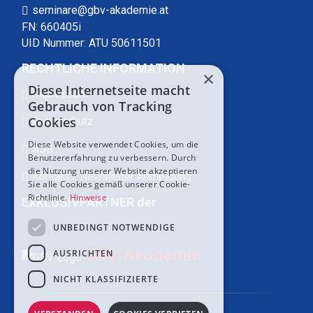
seminare@gbv-akademie.at
FN: 660405i
UID Nummer: ATU 50611501
RECHTLICHE INFORMATION
×
Diese Internetseite macht
Impressum
Gebrauch von Tracking
Cookies
Datenschutz
Diese Website verwendet Cookies, um die
AGB
Benutzererfahrung zu verbessern. Durch
die Nutzung unserer Website akzeptieren
Kontakt / Newsletter Anmeldung
Sie alle Cookies gemäß unserer Cookie-
Richtlinie.
Hinweise
EXKLUSIVPARTNER der
UNBEDINGT NOTWENDIGE
GBV-Akademie
AUSRICHTEN
NICHT KLASSIFIZIERTE