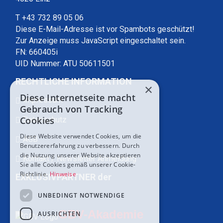
T +43 732 89 05 06
Diese E-Mail-Adresse ist vor Spambots geschützt!
Zur Anzeige muss JavaScript eingeschaltet sein.
FN: 660405i
UID Nummer: ATU 50611501
RECHTLICHE INFORMATION
×
Diese Internetseite macht
Impressum
Gebrauch von Tracking
Cookies
Datenschutz
Diese Website verwendet Cookies, um die
AGB
Benutzererfahrung zu verbessern. Durch
die Nutzung unserer Website akzeptieren
Kontakt / Newsletter Anmeldung
Sie alle Cookies gemäß unserer Cookie-
Richtlinie.
Hinweise
EXKLUSIVPARTNER der
UNBEDINGT NOTWENDIGE
GBV-Akademie
AUSRICHTEN