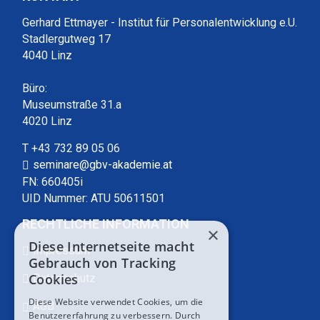
Gerhard Ettmayer - Institut für Personalentwicklung e.U.
Stadlergutweg 17
4040 Linz
Büro:
Museumstraße 31.a
4020 Linz
T +43 732 89 05 06
seminare@gbv-akademie.at
FN: 660405i
UID Nummer: ATU 50611501
RECHTLICHE INFORMATION
×
Diese Internetseite macht
Impressum
Gebrauch von Tracking
Cookies
Datenschutz
Diese Website verwendet Cookies, um die
AGB
Benutzererfahrung zu verbessern. Durch