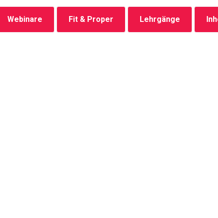
Webinare
Fit & Proper
Lehrgänge
In