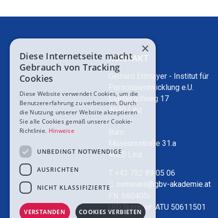
×
Diese Internetseite macht
KONTAKT
Gebrauch von Tracking
Gerhard Ettmayer - Institut für
Cookies
Personalentwicklung e.U.
Diese Website verwendet Cookies, um die
Stadlergutweg 17
Benutzererfahrung zu verbessern. Durch
4040 Linz
die Nutzung unserer Website akzeptieren
Sie alle Cookies gemäß unserer Cookie-
Richtlinie.
Hinweise
Büro:
Museumstraße 31.a
UNBEDINGT NOTWENDIGE
4020 Linz
AUSRICHTEN
T +43 732 89 05 06
seminare@gbv-akademie.at
NICHT KLASSIFIZIERTE
FN: 660405i
UID Nummer: ATU 50611501
VERSTANDEN
COOKIES VERBIETEN