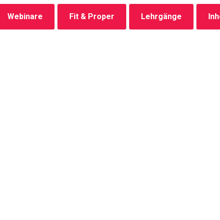
Webinare
Fit & Proper
Lehrgänge
In