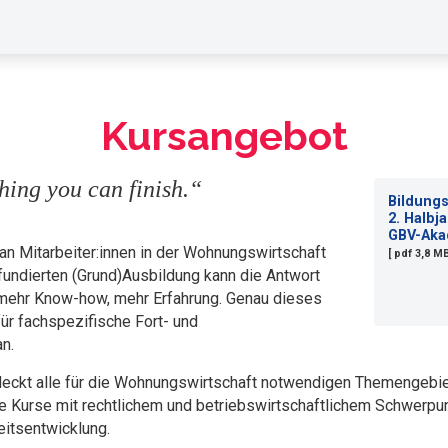
Kursangebot
hing you can finish.“
Bildun
2. Halbj
GBV-Aka
 Mitarbeiter:innen in der Wohnungswirtschaft
[ pdf 3,8 M
fundierten (Grund)Ausbildung kann die Antwort
, mehr Know-how, mehr Erfahrung. Genau dieses
für fachspezifische Fort- und
n.
deckt alle für die Wohnungswirtschaft notwendigen Themengebi
ge Kurse mit rechtlichem und betriebswirtschaftlichem Schwerp
itsentwicklung.