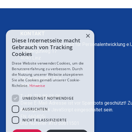
KONTAKT
×
Diese Internetseite macht
Gerhard Ettmayer - Institut für Personalentwicklung e.U
Gebrauch von Tracking
Stadlergutweg 17
Cookies
4040 Linz
Diese Website verwendet Cookies, um die
Benutzererfahrung zu verbessern. Durch
Büro:
die Nutzung unserer Website akzeptieren
Museumstraße 31.a
Sie alle Cookies gemäß unserer Cookie-
4020 Linz
Richtlinie.
Hinweise
T +43 732 89 05 06
UNBEDINGT NOTWENDIGE
Diese E-Mail-Adresse ist vor Spambots geschützt! Z
AUSRICHTEN
Anzeige muss JavaScript eingeschaltet sein.
FN: 660405i
NICHT KLASSIFIZIERTE
UID Nummer: ATU 50611501