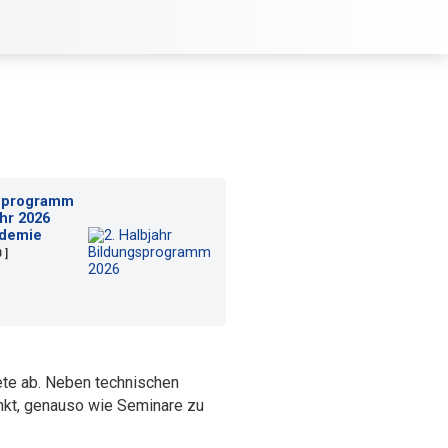
gsprogramm
ahr 2026
demie
B ]
ete ab. Neben technischen
unkt, genauso wie Seminare zu