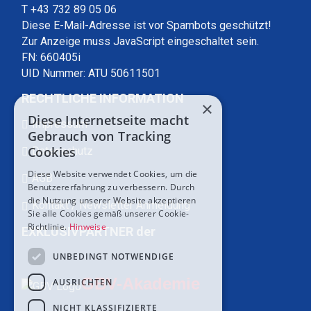
T +43 732 89 05 06
Diese E-Mail-Adresse ist vor Spambots geschützt!
Zur Anzeige muss JavaScript eingeschaltet sein.
FN: 660405i
UID Nummer: ATU 50611501
RECHTLICHE INFORMATION
×
Diese Internetseite macht
Impressum
Gebrauch von Tracking
Cookies
Datenschutz
Diese Website verwendet Cookies, um die
AGB
Benutzererfahrung zu verbessern. Durch
die Nutzung unserer Website akzeptieren
Kontakt / Newsletter Anmeldung
Sie alle Cookies gemäß unserer Cookie-
Richtlinie.
Hinweise
EXKLUSIVPARTNER der
UNBEDINGT NOTWENDIGE
GBV-Akademie
AUSRICHTEN
NICHT KLASSIFIZIERTE