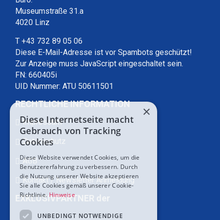
Museumstraße 31.a
4020 Linz
T +43 732 89 05 06
Diese E-Mail-Adresse ist vor Spambots geschützt!
Zur Anzeige muss JavaScript eingeschaltet sein.
FN: 660405i
UID Nummer: ATU 50611501
RECHTLICHE INFORMATION
×
Diese Internetseite macht
Impressum
Gebrauch von Tracking
Cookies
Datenschutz
Diese Website verwendet Cookies, um die
AGB
Benutzererfahrung zu verbessern. Durch
die Nutzung unserer Website akzeptieren
Kontakt / Newsletter Anmeldung
Sie alle Cookies gemäß unserer Cookie-
Richtlinie.
Hinweise
EXKLUSIVPARTNER der
UNBEDINGT NOTWENDIGE