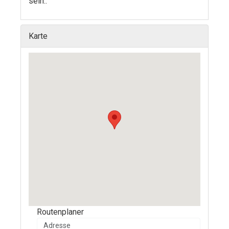
sein.
.
Karte
Routenplaner