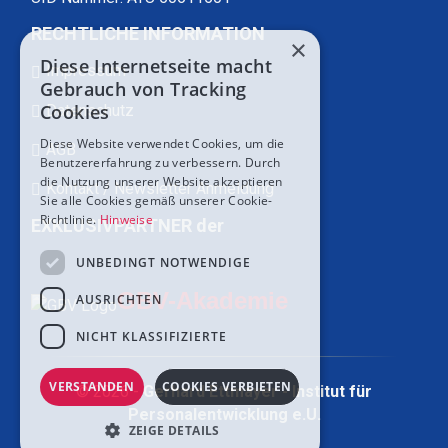
RECHTLICHE INFORMATION
×
Diese Internetseite macht
Impressum
Gebrauch von Tracking
Cookies
Datenschutz
Diese Website verwendet Cookies, um die
AGB
Benutzererfahrung zu verbessern. Durch
die Nutzung unserer Website akzeptieren
Kontakt / Newsletter Anmeldung
Sie alle Cookies gemäß unserer Cookie-
Richtlinie.
Hinweise
EXKLUSIVPARTNER der
UNBEDINGT NOTWENDIGE
GBV-Akademie
AUSRICHTEN
NICHT KLASSIFIZIERTE
VERSTANDEN
COOKIES VERBIETEN
© 2026 -
Gerhard Ettmayer - Institut für
Personalentwicklung e.U.
ZEIGE DETAILS