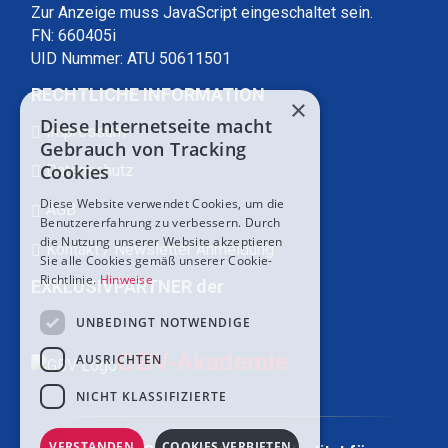
Zur Anzeige muss JavaScript eingeschaltet sein.
FN: 660405i
UID Nummer: ATU 50611501
RECHTLICHE INFORMATION
×
Diese Internetseite macht
Impressum
Gebrauch von Tracking
Cookies
Datenschutz
Diese Website verwendet Cookies, um die
AGB
Benutzererfahrung zu verbessern. Durch
die Nutzung unserer Website akzeptieren
Kontakt / Newsletter Anmeldung
Sie alle Cookies gemäß unserer Cookie-
Richtlinie.
Hinweise
EXKLUSIVPARTNER der
UNBEDINGT NOTWENDIGE
GBV-Akademie
AUSRICHTEN
NICHT KLASSIFIZIERTE
VERSTANDEN
COOKIES VERBIETEN