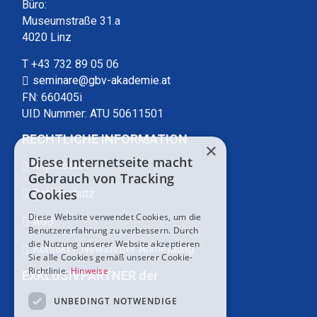
Büro:
Museumstraße 31.a
4020 Linz
T +43 732 89 05 06
seminare@gbv-akademie.at
FN: 660405i
UID Nummer: ATU 50611501
RECHTLICHE INFORMATION
×
Diese Internetseite macht
Impressum
Gebrauch von Tracking
Cookies
Datenschutz
Diese Website verwendet Cookies, um die
AGB
Benutzererfahrung zu verbessern. Durch
die Nutzung unserer Website akzeptieren
Kontakt / Newsletter Anmeldung
Sie alle Cookies gemäß unserer Cookie-
Richtlinie.
Hinweise
EXKLUSIVPARTNER der
UNBEDINGT NOTWENDIGE