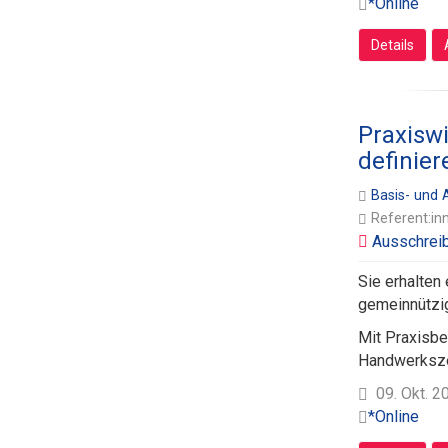
*Online
Details
Praxiswi
definier
Basis- und
Referent:in
Sie erhalten
gemeinnützi
Mit Praxisbe
Handwerkszeu
09. Okt. 2
*Online