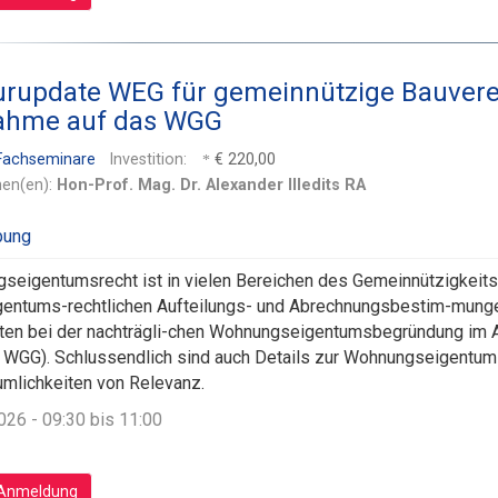
urupdate WEG für gemeinnützige Bauverei
ahme auf das WGG
 Fachseminare
Investition:
€ 220,00
nen(en):
Hon-Prof. Mag. Dr. Alexander Illedits RA
eigentumsrecht ist in vielen Bereichen des Gemeinnützigkeit
entums-rechtlichen Aufteilungs- und Abrechnungsbestim-mungen
ten bei der nachträgli-chen Wohnungseigentumsbegründung im A
 WGG). Schlussendlich sind auch Details zur Wohnungseigentums
mlichkeiten von Relevanz.
026 - 09:30 bis 11:00
Anmeldung