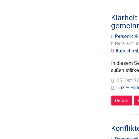
Klarheit
gemeinn
Persönlichk
Referent:in
In diesem Se
außen stärke
05. Okt. 2
Linz – Hot
Details
Konflikt