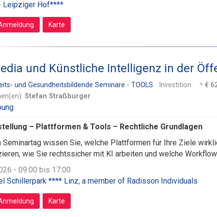
- Leipziger Hof****
Anmeldung
Karte
edia und Künstliche Intelligenz in der Öff
eits- und Gesundheitsbildende Seminare - TOOLS
Investition:
€ 62
nen(en):
Stefan Straßburger
tellung – Plattformen & Tools – Rechtliche Grundlagen
Seminartag wissen Sie, welche Plattformen für Ihre Ziele wirklic
zieren, wie Sie rechtssicher mit KI arbeiten und welche Workflow
026 - 09:00 bis 17:00
el Schillerpark **** Linz, a member of Radisson Individuals
Anmeldung
Karte