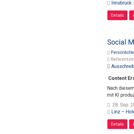
Innsbruck 
Details
Social M
Persönlichk
Referent:in
Content Ers
Nach diesem 
mit KI produ
28. Sep. 2
Linz – Hot
Details