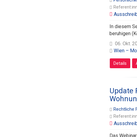
Persönlichk
Referent:in
In diesem Sem
beruhigen (K
06. Okt. 2
Wien – Mot
Details
Update 
Wohnun
Rechtliche
Referent:in
Das Webinar 