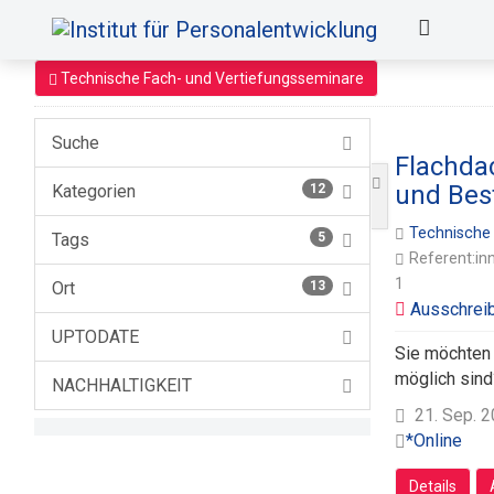
Technische Fach- und Vertiefungsseminare
Suche
Flachda
und Bes
Kategorien
12
Technische
Tags
5
Referent:in
1
Ort
13
UPTODATE
Sie möchten 
möglich sind
NACHHALTIGKEIT
21. Sep. 2
*Online
Details