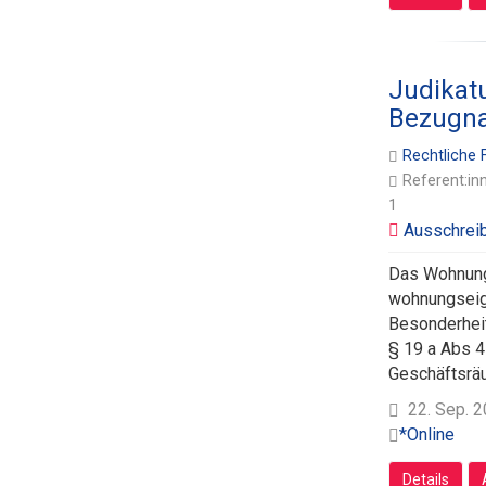
Judikat
Bezugn
Rechtliche
Referent:in
1
Das Wohnungs
wohnungseig
Besonderhei
§ 19 a Abs 4
Geschäftsräu
22. Sep. 2
*Online
Details