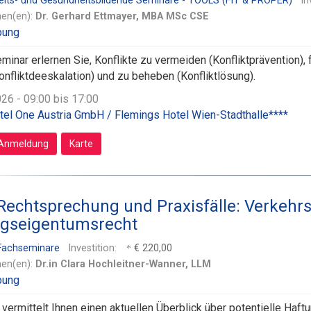
eits- und Gesundheitsbildende Seminare - TOOLS (FIT & PROPER)
In
nen(en):
Dr. Gerhard Ettmayer, MBA MSc CSE
inar erlernen Sie, Konflikte zu vermeiden (Konfliktprävention), 
onfliktdeeskalation) und zu beheben (Konfliktlösung).
026 - 09:00 bis 17:00
el One Austria GmbH / Flemings Hotel Wien-Stadthalle****
Anmeldung
Karte
Rechtsprechung und Praxisfälle: Verkehrs
gseigentumsrecht
 Fachseminare
Investition:
€ 220,00
nen(en):
Dr.in Clara Hochleitner-Wanner, LLM
vermittelt Ihnen einen aktuellen Überblick über potentielle Ha